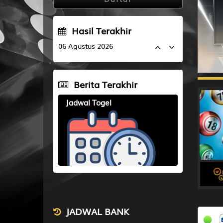
Hasil Terakhir
06 Agustus 2026
L.GENTING19
3
7
3
1
Berita Terakhir
King Kong 4D
5
7
8
1
Jadwal Togel
4D Toto Macau
9
8
9
4
SYDNEY
5
2
2
4
14-06-2024 15:54:07
Hadiah & Diskon
JADWAL
BANK