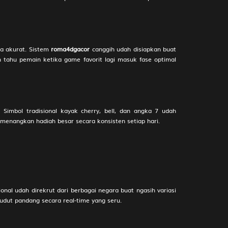
a akurat. Sistem
roma4dgacor
canggih udah disiapkan buat
ih tahu pemain ketika game favorit lagi masuk fase optimal
 Simbol tradisional kayak cherry, bell, dan angka 7 udah
menangkan hadiah besar secara konsisten setiap hari.
nal udah direkrut dari berbagai negara buat ngasih variasi
dut pandang secara real-time yang seru.