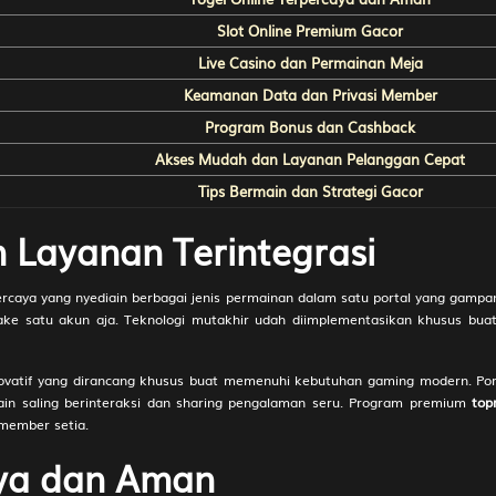
Slot Online Premium Gacor
Live Casino dan Permainan Meja
Keamanan Data dan Privasi Member
Program Bonus dan Cashback
Akses Mudah dan Layanan Pelanggan Cepat
Tips Bermain dan Strategi Gacor
Layanan Terintegrasi
ercaya yang nyediain berbagai jenis permainan dalam satu portal yang gampa
e satu akun aja. Teknologi mutakhir udah diimplementasikan khusus buat
ovatif yang dirancang khusus buat memenuhi kebutuhan gaming modern. Port
ain saling berinteraksi dan sharing pengalaman seru. Program premium
top
 member setia.
aya dan Aman