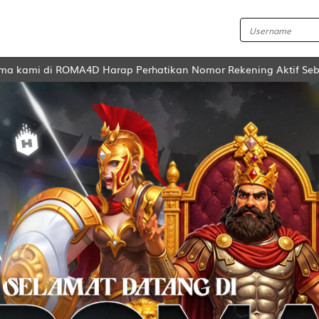
A4D Harap Perhatikan Nomor Rekening Aktif Sebelum Melakukan