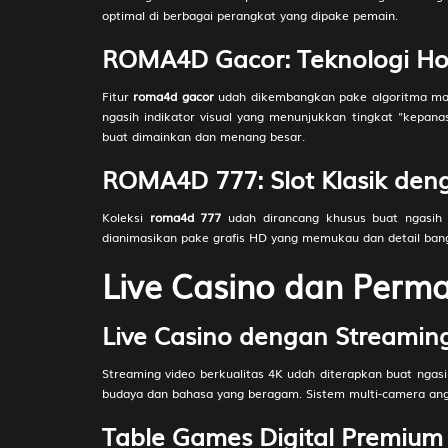
optimal di berbagai perangkat yang dipake pemain.
ROMA4D Gacor: Teknologi Ho
Fitur
roma4d gacor
udah dikembangkan pake algoritma mac
ngasih indikator visual yang menunjukkan tingkat "kepanas
buat dimainkan dan menang besar.
ROMA4D 777: Slot Klasik den
Koleksi
roma4d 777
udah dirancang khusus buat ngasih no
dianimasikan pake grafis HD yang memukau dan detail bang
Live Casino dan Perm
Live Casino dengan Streaming
Streaming video berkualitas 4K udah diterapkan buat ngasi
budaya dan bahasa yang beragam. Sistem multi-camera angl
Table Games Digital Premium