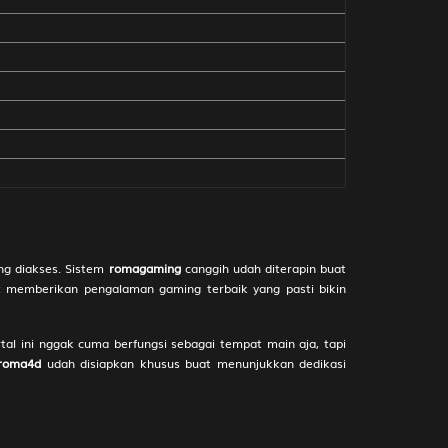
ng diakses. Sistem
romagaming
canggih udah diterapin buat
 memberikan pengalaman gaming terbaik yang pasti bikin
al ini nggak cuma berfungsi sebagai tempat main aja, tapi
roma4d
udah disiapkan khusus buat menunjukkan dedikasi