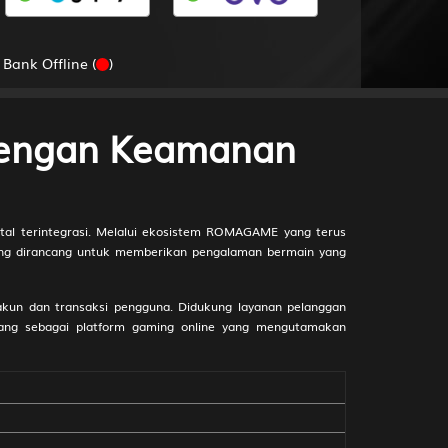
/
Bank Offline (
)
dengan Keamanan
rtal terintegrasi. Melalui ekosistem ROMAGAME yang terus
yang dirancang untuk memberikan pengalaman bermain yang
akun dan transaksi pengguna. Didukung layanan pelanggan
bang sebagai platform gaming online yang mengutamakan