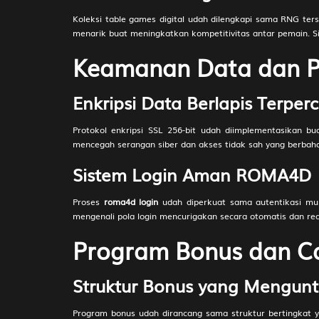
Koleksi table games digital udah dilengkapi sama RNG ter
menarik buat meningkatkan kompetitivitas antar pemain. Si
Keamanan Data dan P
Enkripsi Data Berlapis Terper
Protokol enkripsi SSL 256-bit udah diimplementasikan bu
mencegah serangan siber dan akses tidak sah yang berbah
Sistem Login Aman ROMA4D
Proses
roma4d login
udah diperkuat sama autentikasi mult
mengenali pola login mencurigakan secara otomatis dan rea
Program Bonus dan C
Struktur Bonus yang Mengun
Program bonus udah dirancang sama struktur bertingkat y