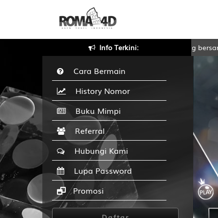
Selamat Datang & Selamat bergabung bersama kami di ROM
Info Terkini:
Cara Bermain
History Nomor
Buku Mimpi
Referral
Hubungi Kami
Lupa Password
Promosi
Daftar