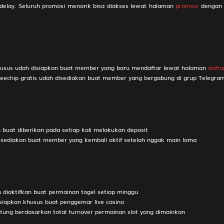
delay. Seluruh promosi menarik bisa diakses lewat halaman
promosi
dengan i
usus udah disiapkan buat member yang baru mendaftar lewat halaman
dafta
reechip gratis udah disediakan buat member yang bergabung di grup Telegra
buat diberikan pada setiap kali melakukan deposit
isediakan buat member yang kembali aktif setelah nggak main lama
diaktifkan buat permainan togel setiap minggu
iapkan khusus buat penggemar live casino
itung berdasarkan total turnover permainan slot yang dimainkan