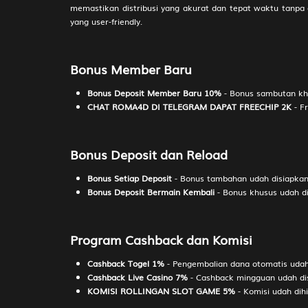
memastikan distribusi yang akurat dan tepat waktu tanpa 
yang user-friendly.
Bonus Member Baru
Bonus Deposit Member Baru 10%
- Bonus sambutan kh
CHAT ROMA4D DI TELEGRAM DAPAT FREECHIP 2K
- F
Bonus Deposit dan Reload
Bonus Setiap Deposit
- Bonus tambahan udah disiapkan 
Bonus Deposit Bermain Kembali
- Bonus khusus udah d
Program Cashback dan Komisi
Cashback Togel 1%
- Pengembalian dana otomatis udah 
Cashback Live Casino 7%
- Cashback mingguan udah dis
KOMISI ROLLINGAN SLOT GAME 5%
- Komisi udah dih