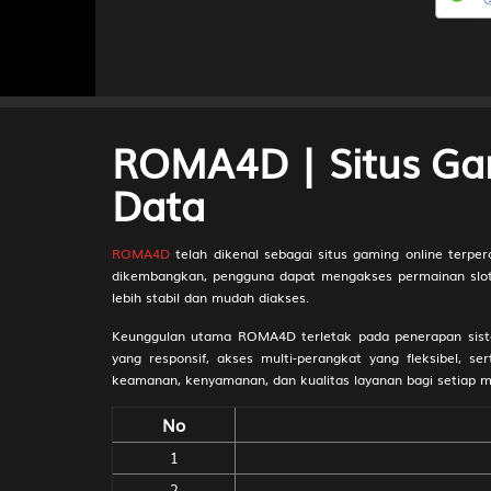
14-06-2024 15:54:06
ROMA4D | Situs Ga
Jadwal Bank Offline
Data
ROMA4D
telah dikenal sebagai situs gaming online terpe
dikembangkan, pengguna dapat mengakses permainan slot 
lebih stabil dan mudah diakses.
Keunggulan utama ROMA4D terletak pada penerapan sistem
14-06-2024 15:54:04
yang responsif, akses multi-perangkat yang fleksibel
keamanan, kenyamanan, dan kualitas layanan bagi setiap 
No
1
2