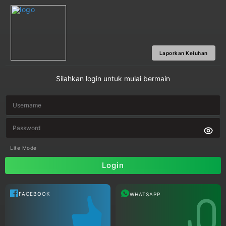
Laporkan Keluhan
Silahkan login untuk mulai bermain
Lite Mode
Login
FACEBOOK
WHATSAPP